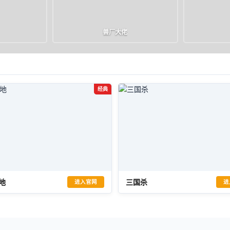
兽厂大佬
包
官网
进入游戏
礼包
官网
进入游戏
🏠
▶
🎁
🏠
▶
经典
地
三国杀
进入官网
进