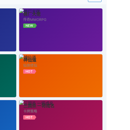
兽厂大佬
传奇MMORPG
NEW
神仙道
仙侠修仙
HOT
三国杀 一将成名
卡牌策略
HOT