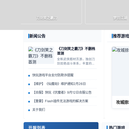
刀剑笑之霸刀
梦回江湖
进入游戏
礼包
官网
进入游戏
礼
▶
🎁
🏠
▶
🎁
新闻公告
推荐游戏
《刀剑笑之霸刀》不删档
首测
全新武侠题材页游，独创刀
剑双绝战斗体系，丰富的帮
派玩法等你来体验！
快玩游戏平台支付防欺诈提醒
【维护】《仙魔劫》维护通知2月26日
【合服】快玩《伏魔者》9月12日合服公告
【重要】Flash插件无法游戏的解决方案
攻城掠
关于我们
开服列表
热门游戏