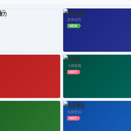
霸刀
梦回江湖
武侠动作
NEW
三国杀
卡牌策略
HOT
洪荒神话
仙侠修仙
HOT