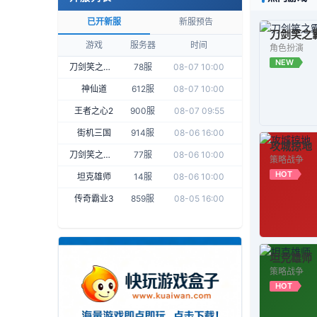
已开新服
新服预告
刀剑笑之
游戏
服务器
时间
角色扮演
NEW
刀剑笑之霸刀
78服
08-07 10:00
神仙道
612服
08-07 10:00
王者之心2
900服
08-07 09:55
街机三国
914服
08-06 16:00
攻城掠地
刀剑笑之霸刀
77服
08-06 10:00
策略战争
HOT
坦克雄师
14服
08-06 10:00
传奇霸业3
859服
08-05 16:00
坦克雄师
策略战争
HOT