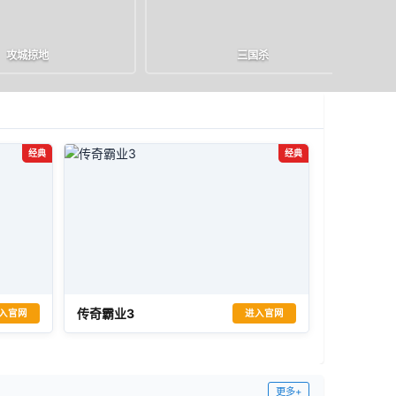
攻城掠地
三国杀
礼包
官网
进入游戏
礼包
官网
🎁
🏠
▶
🎁
🏠
经典
经典
传奇霸业3
入官网
进入官网
更多+