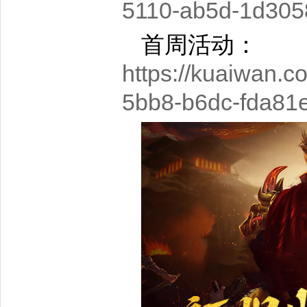
5110-ab5d-1d305
首周活动：
https://kuaiwan.
5bb8-b6dc-fda81