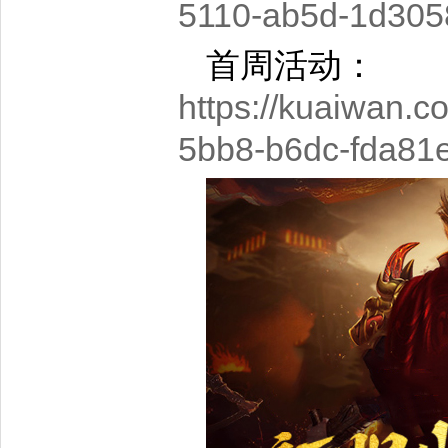
5110-ab5d-1d305
首周活动：
https://kuaiwan.
5bb8-b6dc-fda81